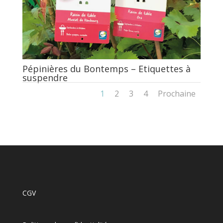
Pépinières du Bontemps – Etiquettes à
suspendre
1
2
3
4
Prochaine
CGV