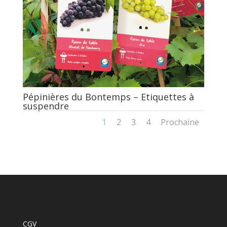
Pépinières du Bontemps – Etiquettes à
suspendre
1
2
3
4
Prochaine
CGV