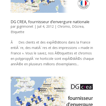
DG CREA, fournisseur d’envergure nationale
par
jpgrimonet
|
Juil 4, 2012
|
Chromo
,
DGcrea
,
Etiquette
Â Des clients et des expÃ©ditions dans la France
entiÃ¨re, des matiÃ¨res et des impressions « made in
France ». Vous le savez, nos Ã©tiquettes et chromos
en polypropylÃ¨ne horticole sont expÃ©diÃ©s chaque
annÃ©e en plusieurs millions d’exemplaires...