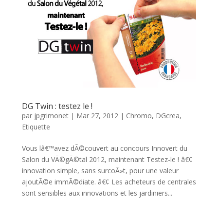
DG Twin : testez le !
par
jpgrimonet
|
Mar 27, 2012
|
Chromo
,
DGcrea
,
Etiquette
Vous lâ€™avez dÃ©couvert au concours Innovert du
Salon du VÃ©gÃ©tal 2012, maintenant Testez-le ! â€¢
innovation simple, sans surcoÃ»t, pour une valeur
ajoutÃ©e immÃ©diate. â€¢ Les acheteurs de centrales
sont sensibles aux innovations et les jardiniers...