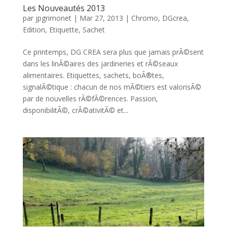
Les Nouveautés 2013
par
jpgrimonet
|
Mar 27, 2013
|
Chromo
,
DGcrea
,
Edition
,
Etiquette
,
Sachet
Ce printemps, DG CREA sera plus que jamais prÃ©sent
dans les linÃ©aires des jardineries et rÃ©seaux
alimentaires. Etiquettes, sachets, boÃ®tes,
signalÃ©tique : chacun de nos mÃ©tiers est valorisÃ©
par de nouvelles rÃ©fÃ©rences. Passion,
disponibilitÃ©, crÃ©ativitÃ© et...