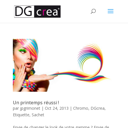
Un printemps réussi !
par
jpgrimonet
|
Oct 24, 2013
|
Chromo
,
DGcrea
,
Etiquette
,
Sachet
Envie de changer le look de votre gamme ? Envie de